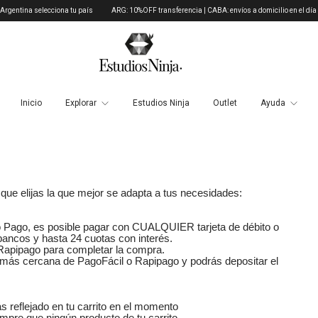
ina selecciona tu país
ARG: 10%OFF transferencia | CABA: envíos a domicilio en el día compr
Inicio
Explorar
Estudios Ninja
Outlet
Ayuda
que elijas la que mejor se adapta a tus necesidades:
do Pago, es posible pagar con CUALQUIER tarjeta de débito o
 bancos
y hasta 24 cuotas con interés.
 Rapipago para completar la compra.
 más cercana de PagoFácil o Rapipago y podrás depositar el
 reflejado en tu carrito en el momento