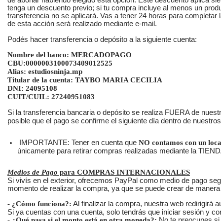
de abonar habiendo elegido esta opción. Este descuento aplica sie
tenga un descuento previo; si tu compra incluye al menos un prod
transferencia no se aplicará. Vas a tener 24 horas para completar l
de esta acción será realizado mediante e-mail.
Podés hacer transferencia o depósito a la siguiente cuenta:
Nombre del banco: MERCADOPAGO
CBU:0000003100073409012525
Alias: estudiosninja.mp
Titular de la cuenta: TAYBO MARIA CECILIA
DNI: 24095108
CUIT/CUIL: 27240951083
Si la transferencia bancaria o depósito se realiza FUERA de nuest
posible que el pago se confirme el siguiente día dentro de nuestro
IMPORTANTE: Tener en cuenta que
NO contamos con un local
únicamente para retirar compras realizadas mediante la TIE
Medios de Pago
para COMPRAS INTERNACIONALES
Si vivís en el exterior, ofrecemos PayPal como medio de pago seg
momento de realizar la compra, ya que se puede crear de manera 
- ¿Cómo funciona?:
Al finalizar la compra, nuestra web redirigirá
Si ya cuentas con una cuenta, solo tendrás que iniciar sesión y c
- ¿Qué pasa si el monto está en otra moneda?:
No te preocupes si 