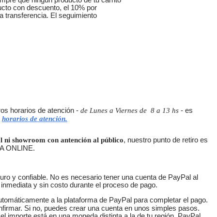
mpre que ningún producto de tu carrito
ucto con descuento, el 10% por
a transferencia. El seguimiento
ros horarios de atención -
de Lunes a Viernes de 8 a 13 hs
- es
s
horarios de atención.
 ni showroom con antención al público
, nuestro punto de retiro es
NDA ONLINE.
uro y confiable. No es necesario tener una cuenta de PayPal al
inmediata y sin costo durante el proceso de pago.
 automáticamente a la plataforma de PayPal para completar el pago.
onfirmar. Si no, puedes crear una cuenta en unos simples pasos.
el importe está en una moneda distinta a la de tu región. PayPal