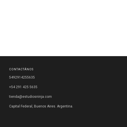
CONTACTÁNOS
5492914255635
+54 291 425 5635
tienda@estudiosninja.com
Capital Federal, Buenos Aires. Argentina.