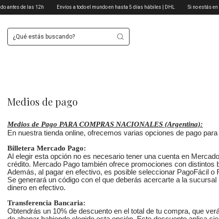
es de las 12h
Envíos a todo el mundo en hasta 5 días hábiles | DHL
Si no estás en Argent
Medios de pago
Medios de Pago PARA COMPRAS NACIONALES (Argentina):
En nuestra tienda online, ofrecemos varias opciones de pago para 
Billetera Mercado Pago:
Al elegir esta opción no es necesario tener una cuenta en Merca
crédito. Mercado Pago también ofrece promociones con distintos
Además, al pagar en efectivo, es posible seleccionar PagoFácil o
Se generará un código con el que deberás acercarte a la sucursal
dinero en efectivo.
Transferencia Bancaria:
Obtendrás un 10% de descuento en el total de tu compra, que verás