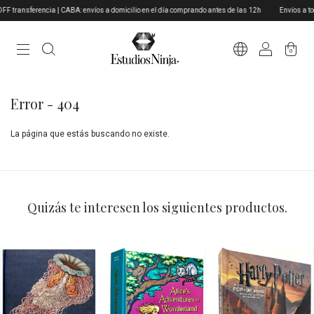
transferencia | CABA: envíos a domicilio en el día comprando antes de las 12h
Envíos a todo
0
Error - 404
La página que estás buscando no existe.
Quizás te interesen los siguientes productos.