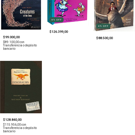
4
%
OFF
4
%
OFF
$126.399,00
$99.000,00
$88.500,00
$89.100,00
con
Transferencia o depósito
bancario
$128.840,00
$115.956,00
con
Transferencia o depósito
bancario