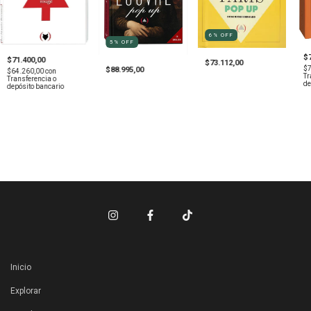
6
%
OFF
5
%
OFF
$
$71.400,00
$73.112,00
$
$88.995,00
$64.260,00
con
Tr
Transferencia o
de
depósito bancario
Inicio
Explorar