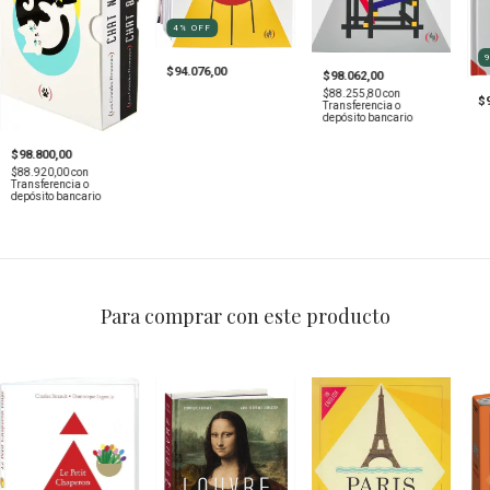
4
%
OFF
$94.076,00
$98.062,00
$88.255,80
con
$
Transferencia o
depósito bancario
$98.800,00
$88.920,00
con
Transferencia o
depósito bancario
Para comprar con este producto