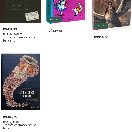
4
%
OFF
4
%
OFF
R$451,39
R$442,84
R$406,25
com
R$310,06
Transferencia o depósito
bancario
R$346,85
R$312,17
com
Transferencia o depósito
bancario