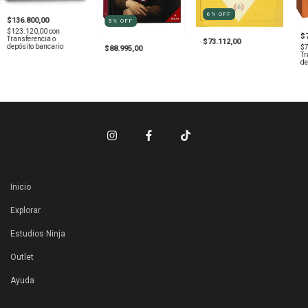
6
%
OFF
$136.800,00
5
%
OFF
$123.120,00
con
$
Transferencia o
$73.112,00
depósito bancario
$
$88.995,00
Tr
de
Inicio
Explorar
Estudios Ninja
Outlet
Ayuda