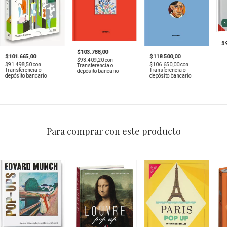
$
$103.788,00
$101.665,00
$118.500,00
$93.409,20
con
$91.498,50
con
$106.650,00
con
Transferencia o
Transferencia o
Transferencia o
depósito bancario
depósito bancario
depósito bancario
Para comprar con este producto