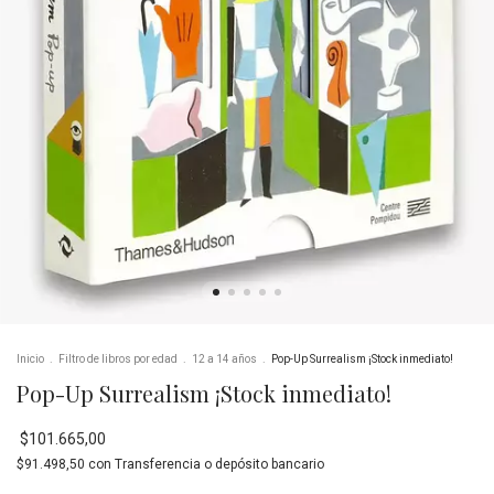
Inicio
.
Filtro de libros por edad
.
12 a 14 años
.
Pop-Up Surrealism ¡Stock inmediato!
Pop-Up Surrealism ¡Stock inmediato!
$101.665,00
$91.498,50
con
Transferencia o depósito bancario