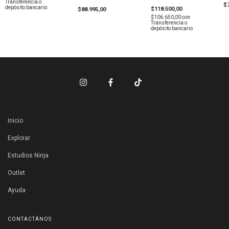
Transferencia o
$
depósito bancario
$118.500,00
$88.995,00
$106.650,00
con
Transferencia o
depósito bancario
Inicio
Explorar
Estudios Ninja
Outlet
Ayuda
CONTACTÁNOS