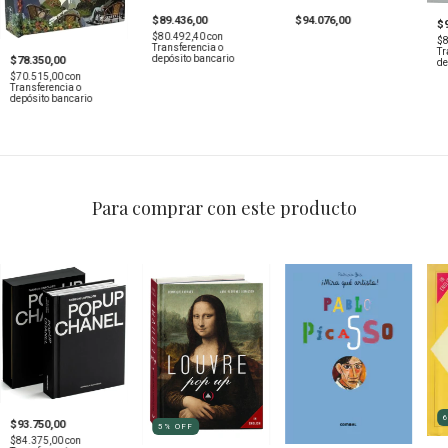
$89.436,00
$94.076,00
$
$80.492,40
con
$
Transferencia o
Tr
depósito bancario
$78.350,00
de
$70.515,00
con
Transferencia o
depósito bancario
Para comprar con este producto
$93.750,00
5
%
OFF
$84.375,00
con