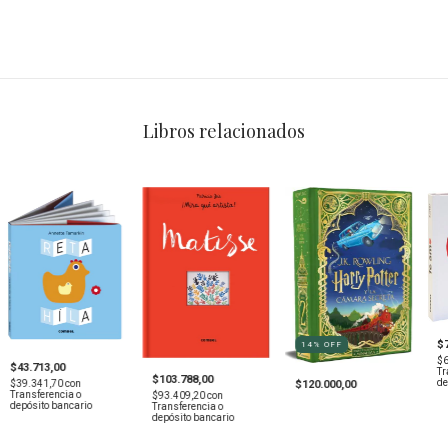
Libros relacionados
$
14
%
OFF
$
$43.713,00
Tr
$103.788,00
de
$39.341,70
con
$120.000,00
Transferencia o
$93.409,20
con
depósito bancario
Transferencia o
depósito bancario