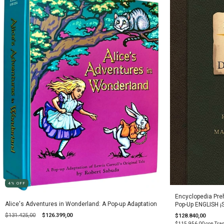
4
%
OFF
Encyclopedia Preh
Alice's Adventures in Wonderland: A Pop-up Adaptation
Pop-Up ENGLISH ¡
$131.425,00
$126.399,00
$128.840,00
$115.956,00
con
Tran