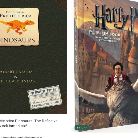
istorica Dinosaurs: The Definitive
Stock inmediato!
4
%
OFF
sferencia o depósito bancario