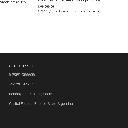
Creatures of the Deep: The Pop-up Book
¡Stock inmediato!
$99.000,00
$89.100,00
con
Transferencia o depósito bancario
CONTACTÁNOS
5492914255635
+54 291 425 5635
tienda@estudiosninja.com
Capital Federal, Buenos Aires. Argentina.