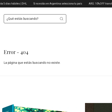
ábiles | DHL
Si no estás en Argentina selecciona tu país
ARG: 10%OFF transferencia | CAB
Error - 404
La página que estás buscando no existe.