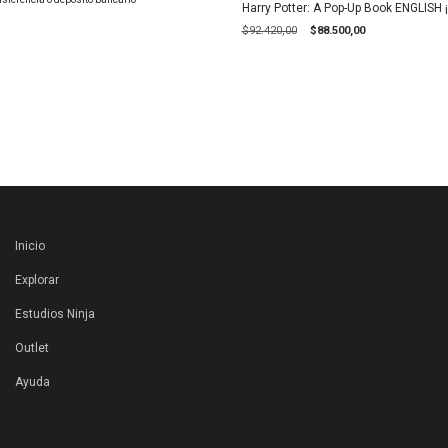
Harry Potter: A Pop-Up Book ENGLISH 
$92.420,00
$88.500,00
Inicio
Explorar
Estudios Ninja
Outlet
Ayuda