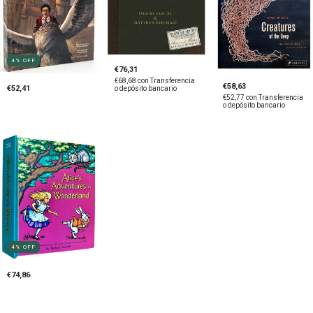
4
%
OFF
€76,31
€68,68
con
Transferencia
€58,63
€52,41
o depósito bancario
€52,77
con
Transferencia
o depósito bancario
4
%
OFF
€74,86