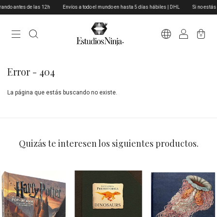
ndo antes de las 12h
Envíos a todo el mundo en hasta 5 días hábiles | DHL
Si no estás e
0
Error - 404
La página que estás buscando no existe.
Quizás te interesen los siguientes productos.