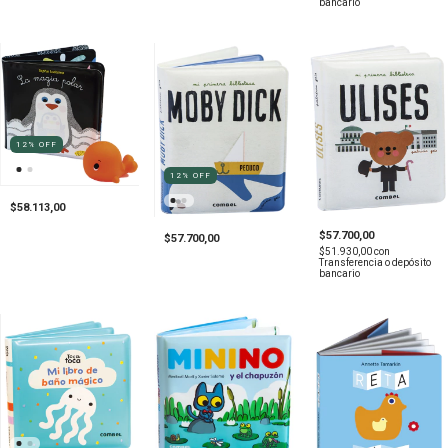
bancario
12
%
OFF
12
%
OFF
$58.113,00
$57.700,00
$57.700,00
$51.930,00
con
Transferencia o depósito
bancario