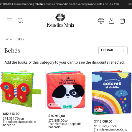
%OFF transferencia | CABA: envíos a domicilio en el día comprando antes de las 12h
Envíos 
0
Inicio
.
Bebés
Bebés
FILTRAR
Add the books of this category to your cart to see the discounts reflected!
$82.613,00
$80.950,00
$74.351,70
con
$72.855,00
con
$112.088,00
Transferencia o depósito
Transferencia o depósito
bancario
$100.879,20
con
bancario
Transferencia o depósito